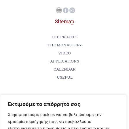
Sitemap
THE PROJECT
THE MONASTERY
VIDEO
APPLICATIONS
CALENDAR
USEFUL
Εκτιμούμε το απόρρητό σας
Contact
Χρησιμοποιούμε cookies για να βελτιώσουμε την
Holy Monastery of Vatopedi
εμπειρία περιήγησής σας, να προβάλλουμε
εξατομικευμένες διαφημίσεις ή περιεχόμενο και να