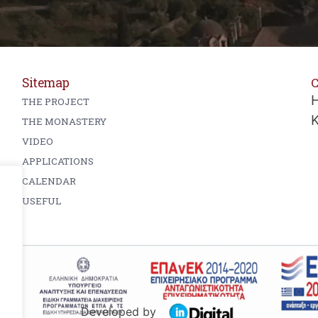
Sitemap
C
H
THE PROJECT
THE MONASTERY
VIDEO
APPLICATIONS
CALENDAR
USEFUL
Developed by