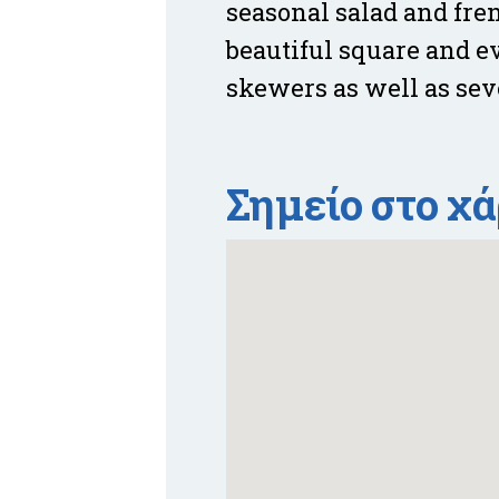
seasonal salad and fre
beautiful square and e
skewers as well as seve
Σημείο στο χ