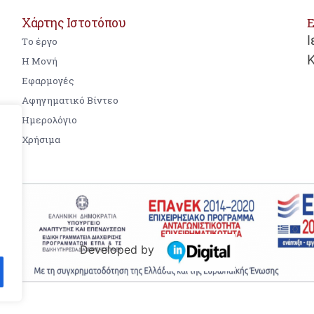
Χάρτης Ιστοτόπου
Ε
Ι
Tο έργο
Η Μονή
Εφαρμογές
Αφηγηματικό Βίντεο
Ημερολόγιο
Χρήσιμα
Developed by