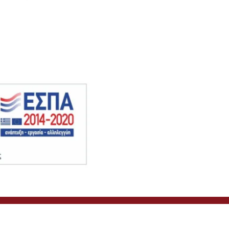
Επικοινωνία
Ιερά Μονή Βατοπεδίου
Karyes 630 86, Greece